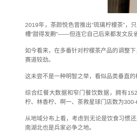
2019年，茶颜悦色曾推出“琉璃柠檬茶”
槽“甜得发齁”——但连它自己后来都发文反
如今看来，在多番针对柠檬茶产品的调整下
赛道较劲。
这未尝不是一种明智之举，看似品类垂直的
综合红餐大数据和窄门餐饮数据，拥有152
柠、林香柠、啊一、茶救星球门店数为300-
从地域分布上看，考
虑
到无论是饮食习惯还
南湖北也是兵家必争之地。