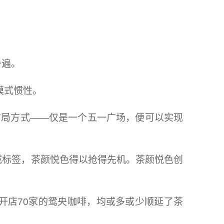
一遍。
模式惯性。
布局方式——仅是一个五一广场，便可以实现
域标签，茶颜悦色得以抢得先机。茶颜悦色创
开店70家的鸳央咖啡，均或多或少顺延了茶