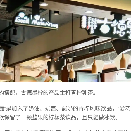
的搭配，古德墨柠的产品主打青柠乳茶。
嗔痴”是加入了奶油、奶盖、酸奶的青柠风味饮品，“爱
款保留了一颗整果的柠檬茶饮品，且只能做冰饮。