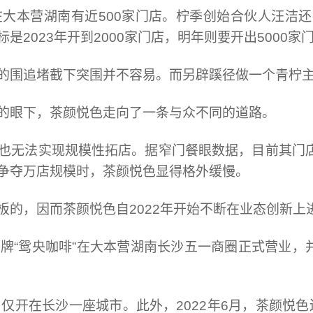
大本营湖南有近500家门店。
柠季创始合伙人汪洁还
2023年开到2000家门店，明年则要开出5000家
的围追堵截下突围并不容易。而另辟蹊径做一个青柠
的眼下，茶颜悦色走向了一条与众不同的道路。
也无法实现规模性拓店。据窄门餐眼数据，目前其门店
争夺万店规模时，茶颜悦色显得格外缓慢。
板的，因而茶颜悦色自2022年开始不断在业态创新上
品牌“鸳央咖啡”在大本营湖南长沙五一商圈正式营业
，
仅开在长沙一座城市。此外，2022年6月，茶颜悦