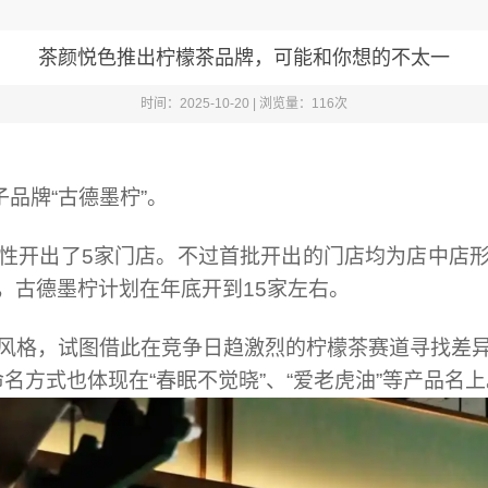
茶颜悦色推出柠檬茶品牌，可能和你想的不太一
时间：2025-10-20 | 浏览量：116次
品牌“古德墨柠”。
性开出了5家门店。不过首批开出的门店均为店中店
，古德墨柠计划在年底开到15家左右。
风格，试图借此在竞争日趋激烈的柠檬茶赛道寻找差
这种命名方式也体现在“春眠不觉晓”、“爱老虎油”等产品名